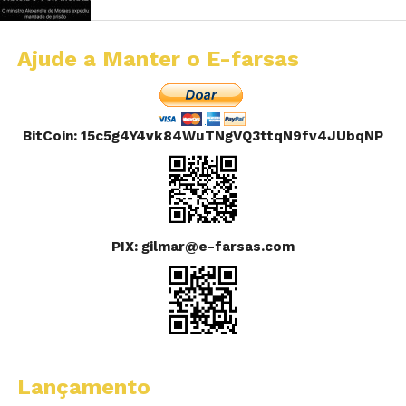
Ajude a Manter o E-farsas
BitCoin: 15c5g4Y4vk84WuTNgVQ3ttqN9fv4JUbqNP
PIX: gilmar@e-farsas.com
Lançamento