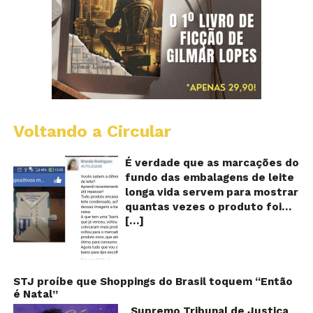
Voltando a Circular
E
lo
vi
É verdade que as marcações do
m
fundo das embalagens de leite
qu
longa vida servem para mostrar
v
quantas vezes o produto foi
o
[…]
reaproveitado? O alerta surgiu
le
fo
no dia 22 de novembro de 2018,
re
em uma conta no Facebook e
rapidamente se espalhou
também através de grupos no
STJ proíbe que Shoppings do Brasil toquem “Então
é Natal”
WhatsApp. De acordo com o
texto – que já havia sido
Supremo Tribunal de Justiça