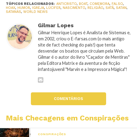
TÓPICOS RELACIONADOS:
ANTICRISTO
,
BOAT
,
COMEMORA
,
FALSO
,
HOAX
,
HUMOR
,
IGREJA
,
LÚCIFER
,
NASCIMENTO
,
RELIGIÃO
,
SATÃ
,
SATAN
,
SATANÁS
,
WORLD NEWS
Gilmar Lopes
Gilmar Henrique Lopes é Analista de Sistemas e,
em 2002, criou o E-farsas.com (o mais antigo
site de fact checking do país!) que tenta
desvendar os boatos que circulam pela Web.
Gilmar é o autor do livro "Caçador de Mentiras"
pela Editora Matrix e da aventura de ficção
infantojuvenil "Marvin e a Impressora Mágica"!
COMENTÁRIOS
Mais Checagens em Conspirações
CONSPIRAÇÕES