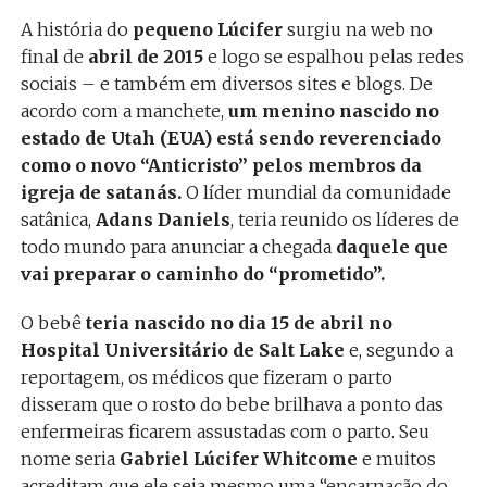
A história do
pequeno Lúcifer
surgiu na web no
final de
abril de 2015
e logo se espalhou pelas redes
sociais – e também em diversos sites e blogs. De
acordo com a manchete,
um menino nascido no
estado de Utah (EUA) está sendo reverenciado
como o novo “Anticristo” pelos membros da
igreja de satanás.
O líder mundial da comunidade
satânica,
Adans Daniels
, teria reunido os líderes de
todo mundo para anunciar a chegada
daquele que
vai preparar o caminho do “prometido”.
O bebê
teria nascido no dia 15 de abril no
Hospital Universitário de Salt Lake
e, segundo a
reportagem, os médicos que fizeram o parto
disseram que o rosto do bebe brilhava a ponto das
enfermeiras ficarem assustadas com o parto. Seu
nome seria
Gabriel Lúcifer Whitcome
e muitos
acreditam que ele seja mesmo uma “encarnação do