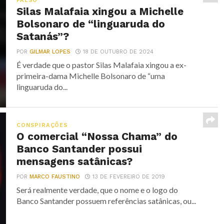
FALSO
Silas Malafaia xingou a Michelle
Bolsonaro de “linguaruda do
Satanás”?
POR
GILMAR LOPES
18 DE OUTUBRO DE 2024
É verdade que o pastor Silas Malafaia xingou a ex-
primeira-dama Michelle Bolsonaro de “uma
linguaruda do...
CONSPIRAÇÕES
O comercial “Nossa Chama” do
Banco Santander possui
mensagens satânicas?
POR
MARCO FAUSTINO
13 DE FEVEREIRO DE 2019
Será realmente verdade, que o nome e o logo do
Banco Santander possuem referências satânicas, ou...