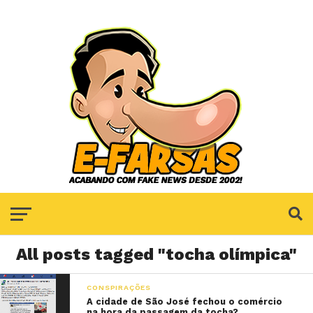
All posts tagged "tocha olímpica"
CONSPIRAÇÕES
A cidade de São José fechou o comércio
na hora da passagem da tocha?