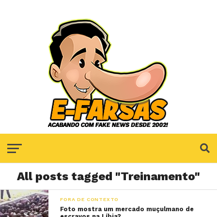
All posts tagged "Treinamento"
FORA DE CONTEXTO
Foto mostra um mercado muçulmano de
escravos na Líbia?