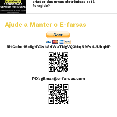
criador das urnas eletrônicas está
foragido?
Ajude a Manter o E-farsas
BitCoin: 15c5g4Y4vk84WuTNgVQ3ttqN9fv4JUbqNP
PIX: gilmar@e-farsas.com