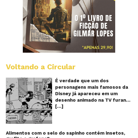
Voltando a Circular
D
m
o
É verdade que um dos
M
personagens mais famosos da
fu
Disney já apareceu em um
qu
desenho animado na TV furando
c
[…]
queijos com o seu pênis? O
o
pê
vídeo é compartilhado na forma
de um GIF animado e mostra
imagens de um episódio antigo
do desenho do personagem
Alimentos com o selo do sapinho contém insetos,