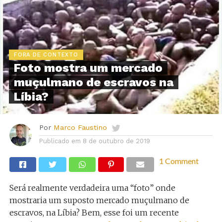
FORA DE CONTEXTO
Foto mostra um mercado
muçulmano de escravos na
Líbia?
Por
Marco Faustino
Publicado em
8 de outubro de 2019
1 Comment
Será realmente verdadeira uma “foto” onde
mostraria um suposto mercado muçulmano de
escravos, na Líbia? Bem, esse foi um recente