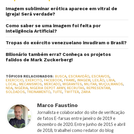
Imagem subliminar erótica aparece em vitral de
igreja! Será verdade?
Como saber se uma imagem foi feita por
Inteligência Artificial?
Tropas do exército venezuelano invadiram o Brasil?
Bilionário também erra? Conheça os projetos
falidos de Mark Zuckerberg!
TÓPICOS RELACIONADOS:
BUSCA
,
ESCRAVIDÃO
,
ESCRAVOS
,
EXERCÍCIO
,
EXÉRCITO
,
FACEBOOK
,
FRAME
,
IMAGEM
,
LEILÃO
,
LÍBIA
,
LOCAL
,
MECANISMOS
,
MERCADO
,
MIGRANTES
,
MILITAR
,
MUÇULMANOS
,
NDA
,
NIGÉRIA
,
NIGERIA DEPOT ARMY
,
RECRUTAS
,
REPRESENTAM
,
SOLDADOS
,
TREINAMENTO
,
TUÍTE
,
TWITTER
,
ZARIA
Marco Faustino
Jornalista e colaborador do site de verificação
de fatos E-farsas entre janeiro de 2019 e
dezembro de 2020. Entre junho de 2015 e abril
de 2018, trabalhei como redator do blog