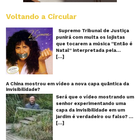
Voltando a Circular
S
pr
q
Supremo Tribunal de Justiça
Sh
punirá com multa os lojistas
d
que tocarem a música “Então é
Br
Natal” interpretada pela
t
[…]
cantora Simone! Será? De
“E
é
acordo com notícia publicada
Na
em diversos sites e blogs (e
amplamente divulgada nas
redes sociais), uma das
A China mostrou em vídeo a nova capa quântica da
invisibilidade?
canções mais populares do
Natal brasileiro estaria proibida
Será que o vídeo mostrando um
de ser executada nos
senhor experimentando uma
Shoppings do país. Mas será
capa da invisibilidade em um
que essa notícia é real ou mais
jardim é verdadeiro ou falso? O
uma farsa da internet?
[…]
vídeo surgiu nas redes sociais e
Verdadeira ou falsa? A música
em diversos sites e blogs na
“Então é Natal”, eternizada na
segunda semana de dezembro