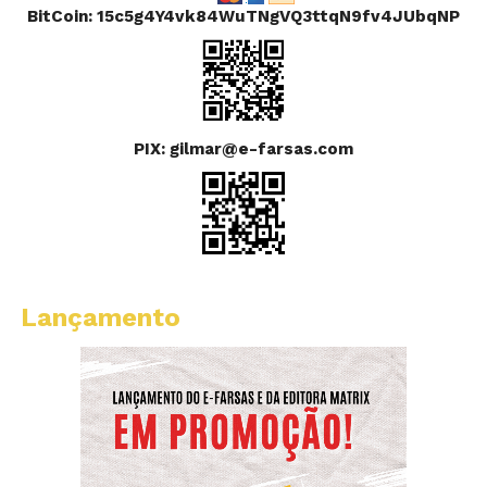
BitCoin: 15c5g4Y4vk84WuTNgVQ3ttqN9fv4JUbqNP
PIX: gilmar@e-farsas.com
Lançamento