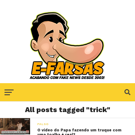
All posts tagged "trick"
FALSO
O vídeo do Papa fazendo um truque com
uma toalha é real?