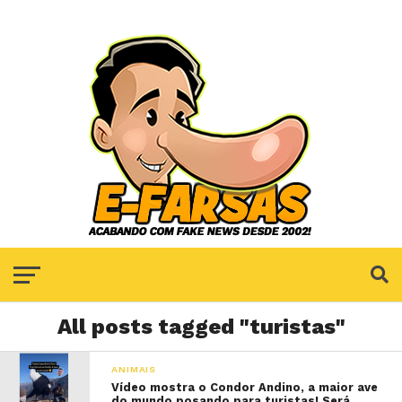
All posts tagged "turistas"
ANIMAIS
Vídeo mostra o Condor Andino, a maior ave
do mundo posando para turistas! Será