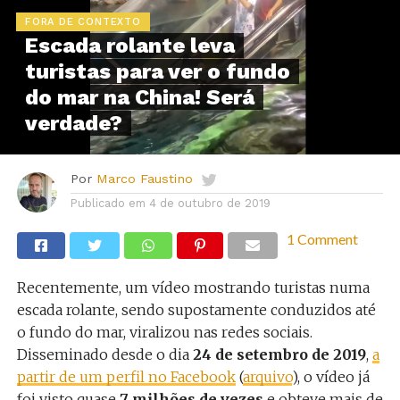
FORA DE CONTEXTO
Escada rolante leva
turistas para ver o fundo
do mar na China! Será
verdade?
Por
Marco Faustino
Publicado em
4 de outubro de 2019
1 Comment
Recentemente, um vídeo mostrando turistas numa
escada rolante, sendo supostamente conduzidos até
o fundo do mar, viralizou nas redes sociais.
Disseminado desde o dia
24 de setembro de 2019
,
a
partir de um perfil no Facebook
(
arquivo
), o vídeo já
foi visto quase
7 milhões de vezes
e obteve mais de