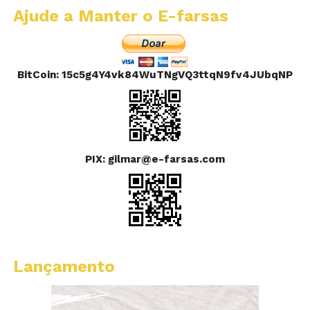
Ajude a Manter o E-farsas
BitCoin: 15c5g4Y4vk84WuTNgVQ3ttqN9fv4JUbqNP
PIX: gilmar@e-farsas.com
Lançamento