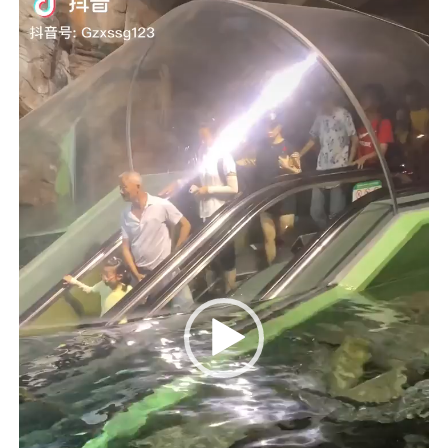
de
vídeo