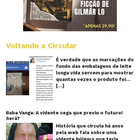
Voltando a Circular
E
lo
vi
É verdade que as marcações do
m
fundo das embalagens de leite
qu
longa vida servem para mostrar
v
quantas vezes o produto foi
o
[…]
reaproveitado? O alerta surgiu
le
fo
no dia 22 de novembro de 2018,
re
em uma conta no Facebook e
rapidamente se espalhou
também através de grupos no
Baba Vanga: A vidente cega que previu o futuro!
Será?
WhatsApp. De acordo com o
texto – que já havia sido
História que circula há anos
compartilhado quase 100 mil
pela web fala sobre uma
vezes em menos de 24 horas –
vidente búlgara que teria