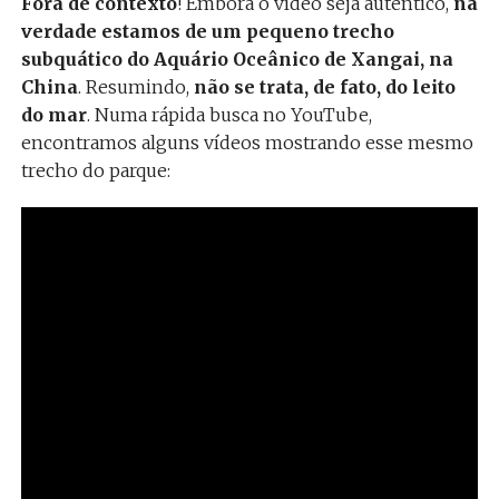
Fora de contexto
! Embora o vídeo seja autêntico,
na
verdade estamos de um pequeno trecho
subquático do Aquário Oceânico de Xangai, na
China
. Resumindo,
não se trata, de fato, do leito
do mar
. Numa rápida busca no YouTube,
encontramos alguns vídeos mostrando esse mesmo
trecho do parque: