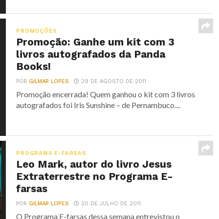
PROMOÇÕES
Promoção: Ganhe um kit com 3
livros autografados da Panda
Books!
POR
GILMAR LOPES
29 DE AGOSTO DE 2011
Promoção encerrada! Quem ganhou o kit com 3 livros
autografados foi Iris Sunshine – de Pernambuco....
PROGRAMA E-FARSAS
Leo Mark, autor do livro Jesus
Extraterrestre no Programa E-
farsas
POR
GILMAR LOPES
20 DE JULHO DE 2011
O Programa E-farsas dessa semana entrevistou o