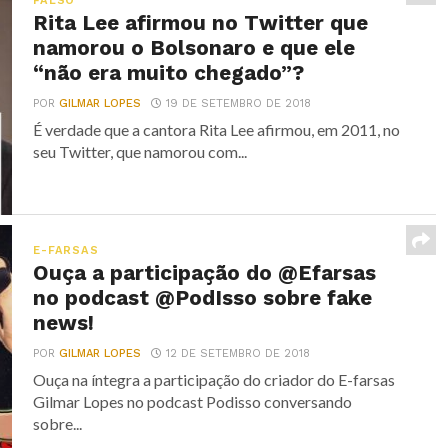
FALSO
Rita Lee afirmou no Twitter que
namorou o Bolsonaro e que ele
“não era muito chegado”?
POR
GILMAR LOPES
19 DE SETEMBRO DE 2018
É verdade que a cantora Rita Lee afirmou, em 2011, no
seu Twitter, que namorou com...
E-FARSAS
Ouça a participação do @Efarsas
no podcast @PodIsso sobre fake
news!
POR
GILMAR LOPES
12 DE SETEMBRO DE 2018
Ouça na íntegra a participação do criador do E-farsas
Gilmar Lopes no podcast Podisso conversando
sobre...