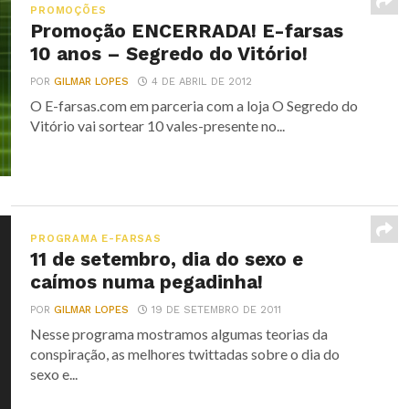
PROMOÇÕES
Promoção ENCERRADA! E-farsas
10 anos – Segredo do Vitório!
POR
GILMAR LOPES
4 DE ABRIL DE 2012
O E-farsas.com em parceria com a loja O Segredo do
Vitório vai sortear 10 vales-presente no...
PROGRAMA E-FARSAS
11 de setembro, dia do sexo e
caímos numa pegadinha!
POR
GILMAR LOPES
19 DE SETEMBRO DE 2011
Nesse programa mostramos algumas teorias da
conspiração, as melhores twittadas sobre o dia do
sexo e...