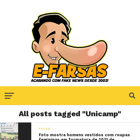
All posts tagged "Unicamp"
FALSO
Foto mostra homens vestidos com roupas
femininas em formatura de 2021 de