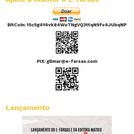
BitCoin: 15c5g4Y4vk84WuTNgVQ3ttqN9fv4JUbqNP
PIX: gilmar@e-farsas.com
Lançamento