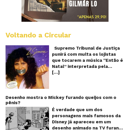
Voltando a Circular
S
pr
q
Supremo Tribunal de Justiça
Sh
punirá com multa os lojistas
d
que tocarem a música “Então é
Br
Natal” interpretada pela
t
[…]
cantora Simone! Será? De
“E
é
acordo com notícia publicada
Na
em diversos sites e blogs (e
amplamente divulgada nas
redes sociais), uma das
Desenho mostra o Mickey furando queijos com o
pênis?
canções mais populares do
Natal brasileiro estaria proibida
É verdade que um dos
de ser executada nos
personagens mais famosos da
Shoppings do país. Mas será
Disney já apareceu em um
que essa notícia é real ou mais
desenho animado na TV furando