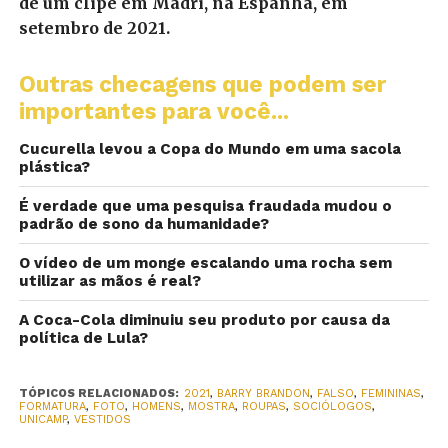
de um clipe em Madri, na Espanha, em
setembro de 2021.
Outras checagens que podem ser
importantes para você...
Cucurella levou a Copa do Mundo em uma sacola
plástica?
É verdade que uma pesquisa fraudada mudou o
padrão de sono da humanidade?
O vídeo de um monge escalando uma rocha sem
utilizar as mãos é real?
A Coca-Cola diminuiu seu produto por causa da
política de Lula?
TÓPICOS RELACIONADOS:
2021
,
BARRY BRANDON
,
FALSO
,
FEMININAS
,
FORMATURA
,
FOTO
,
HOMENS
,
MOSTRA
,
ROUPAS
,
SOCIÓLOGOS
,
UNICAMP
,
VESTIDOS