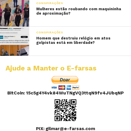
CONSPIRAÇÕES
Mulheres estão roubando com maquininha
de aproximação?
CONSPIRAÇÕES
Homem que destruiu relógio em atos
golpistas está em liberdade?
Ajude a Manter o E-farsas
BitCoin: 15c5g4Y4vk84WuTNgVQ3ttqN9fv4JUbqNP
PIX: gilmar@e-farsas.com