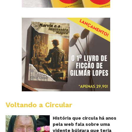
Voltando a Circular
B
Va
A
História que circula há anos
vi
pela web fala sobre uma
ce
vidente búlgara que teria