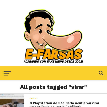
All posts tagged "virar"
FALSO
O PlayStation do São Carlo Acutis vai virar
uma relíquia da Igreja Católica?