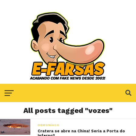
All posts tagged "vozes"
DEMONÍACO
Cratera se abre na China! Seria a Porta do
Inferno?