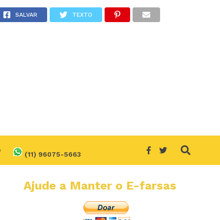
a?
SALVAR
TEXTO
O
(11) 96075-5663
Ajude a Manter o E-farsas