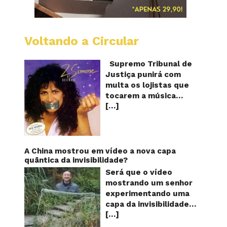
Voltando a Circular
STJ
proíbe
que
Supremo Tribunal de
Shoppi
Justiça punirá com
do
multa os lojistas que
Brasil
tocarem a música
toque
[…]
“Então é Natal”
“Então
é
interpretada pela
Natal”
cantora Simone! Será?
De acordo com notícia
publicada em diversos
A China mostrou em vídeo a nova capa
sites e blogs (e
quântica da invisibilidade?
amplamente divulgada
Será que o vídeo
nas redes sociais),
mostrando um senhor
uma das canções mais
experimentando uma
populares do Natal
capa da invisibilidade
brasileiro estaria
[…]
em um jardim é
proibida de ser
verdadeiro ou falso? O