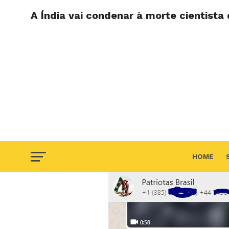
A Índia vai condenar à morte cientist
HOME
F.A.Q