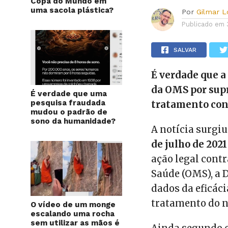
Copa do Mundo em
uma sacola plástica?
Por
Gilmar 
Publicado em
SALVAR
É verdade que a
da OMS por supr
É verdade que uma
pesquisa fraudada
tratamento con
mudou o padrão de
sono da humanidade?
A notícia surgiu
de julho de 2021
ação legal cont
Saúde (OMS), a 
dados da eficác
tratamento do n
O vídeo de um monge
escalando uma rocha
sem utilizar as mãos é