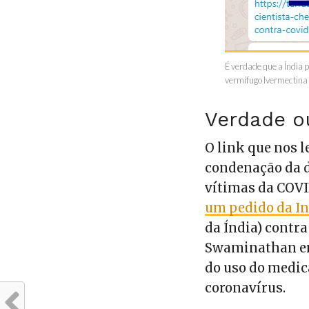
É verdade que a Índia 
vermífugo Ivermectin
Verdade o
O link que nos 
condenação da 
vítimas da COVI
um pedido da In
da Índia) contr
Swaminathan em 
do uso do medi
coronavírus.