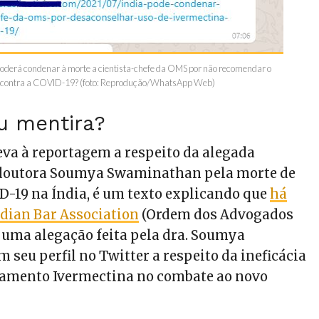
poderá condenar à morte a cientista-chefe da OMS por não recomendar o
a contra a COVID-19? (foto: Reprodução/WhatsApp Web)
u mentira?
leva à reportagem a respeito da alegada
doutora Soumya Swaminathan pela morte de
D-19 na Índia, é um texto explicando que
há
dian Bar Association
(Ordem dos Advogados
a uma alegação feita pela dra. Soumya
seu perfil no Twitter a respeito da ineficácia
camento Ivermectina no combate ao novo