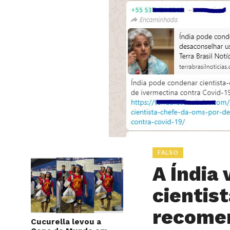
FALSO
A Índia
cientis
recome
Cucurella levou a