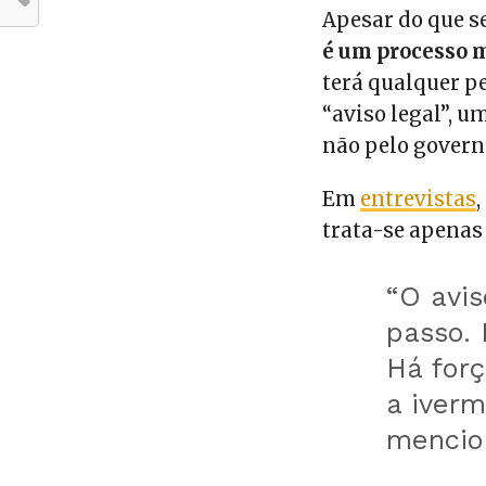
Apesar do que s
é um processo m
terá qualquer pe
“aviso legal”, u
não pelo govern
Em
entrevistas
trata-se apenas
“O avis
passo. 
Há forç
a iverm
mencio