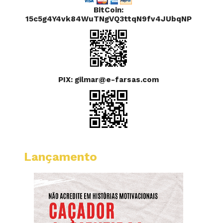
BitCoin:
15c5g4Y4vk84WuTNgVQ3ttqN9fv4JUbqNP
PIX: gilmar@e-farsas.com
Lançamento