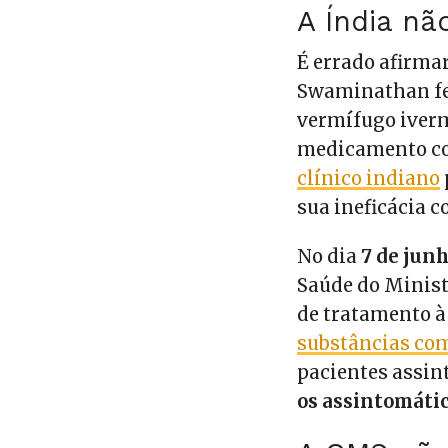
A Índia nã
É errado afirma
Swaminathan fez
vermífugo iverm
medicamento co
clínico indiano
sua ineficácia 
No dia
7 de junh
Saúde do Minist
de tratamento à
substâncias co
pacientes assint
os assintomáti