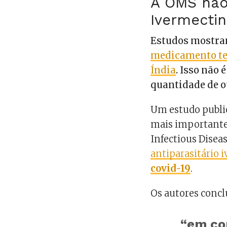
A OMS não
Ivermecti
Estudos mostr
medicamento te
Índia
. Isso não
quantidade de o
Um estudo publi
mais importante r
Infectious Diseas
antiparasitário 
covid-19
.
Os autores concl
“em co