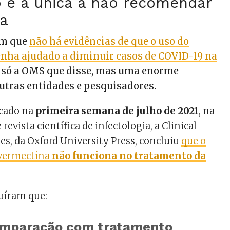
 é a única a não recomendar
na
am que
não há evidências de que o uso do
nha ajudado a diminuir casos de COVID-19 na
 é só a OMS que disse, mas uma enorme
utras entidades e pesquisadores.
cado na
primeira semana de julho de 2021
, na
evista científica de infectologia, a Clinical
es, da Oxford University Press, concluiu
que o
ivermectina
não funciona no tratamento da
uíram que:
mparação com tratamento