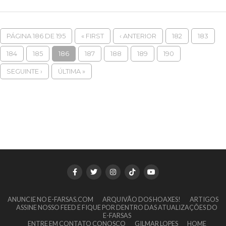
PÁGINA 186 DE 195
« FIRST
‹ ANTERIOR
182
183
184
185
186
187
188
189
190
SEGUINTE ›
ÚLTIMA »
ANUNCIE NO E-FARSAS.COM
ARQUIVÃO DOS HOAXES!
ARTIGOS
ASSINE NOSSO FEED E FIQUE POR DENTRO DAS ATUALIZAÇÕES DO
E-FARSAS
ENTRE EM CONTATO CONOSCO
GILMAR LOPES
HOME