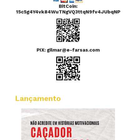
BitCoin:
15c5g4Y4vk84WuTNgVQ3ttqN9fv4JUbqNP
PIX: gilmar@e-farsas.com
Lançamento