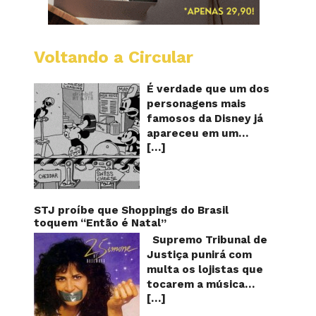
Voltando a Circular
Desenh
mostra
o
É verdade que um dos
Mickey
personagens mais
furand
famosos da Disney já
queijos
apareceu em um
com
[…]
desenho animado na
o
pênis?
TV furando queijos
com o seu pênis? O
vídeo é compartilhado
na forma de um GIF
STJ proíbe que Shoppings do Brasil
animado e mostra
toquem “Então é Natal”
imagens de um
Supremo Tribunal de
episódio antigo do
Justiça punirá com
desenho do
multa os lojistas que
personagem Mickey
tocarem a música
Mouse, dos
[…]
“Então é Natal”
Estúdios Disney,
interpretada pela