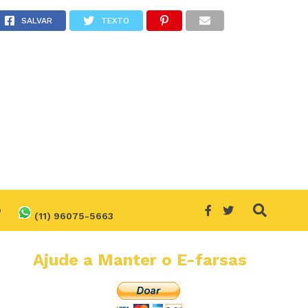
SALVAR
TEXTO
O
(11) 96075-5663
Ajude a Manter o E-farsas