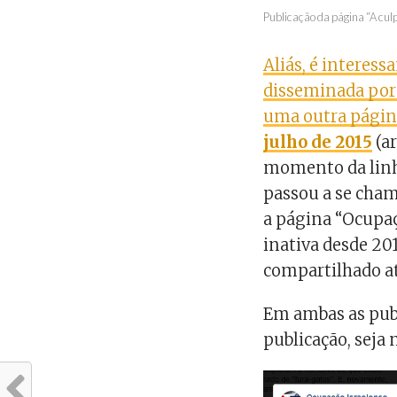
Publicação da página “A culp
Aliás, é interes
disseminada por 
uma outra págin
julho de 2015
(ar
momento da linh
passou a se cham
a página “Ocupaç
inativa desde 20
compartilhado at
Em ambas as pub
publicação, seja 