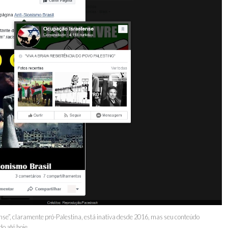
se”, claramente pró-Palestina, está inativa desde 2016, mas seu conteúdo
o até hoje.