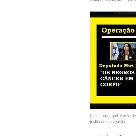
Em ambas as publicações for
justificar tal alegação.