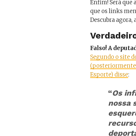
Enfim! Será que 
que os links me
Descubra agora, a
Verdadeiro
Falso! A deputa
Segundo o site d
(posteriormente 
Esporte) disse
:
“
Os in
nossa 
esquer
recurs
deport