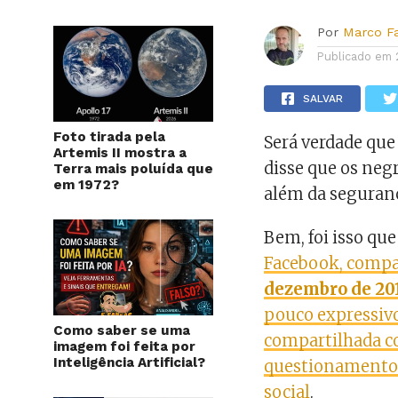
Por
Marco F
Publicado em
SALVAR
Foto tirada pela
Será verdade qu
Artemis II mostra a
disse que os neg
Terra mais poluída que
em 1972?
além da seguranç
Bem, foi isso qu
Facebook, compa
dezembro de 20
pouco expressivo
Como saber se uma
compartilhada co
imagem foi feita por
Inteligência Artificial?
questionamento
social
.