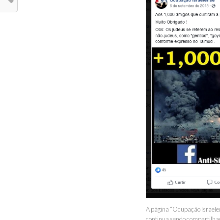
A página “Ocupação Israelen
continua sendo compartilhad