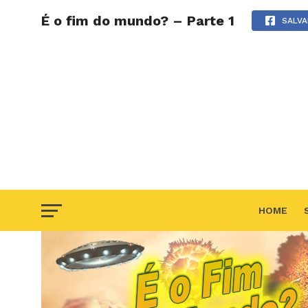
É o fim do mundo? – Parte 1
SALVA
HOME
F.A.Q