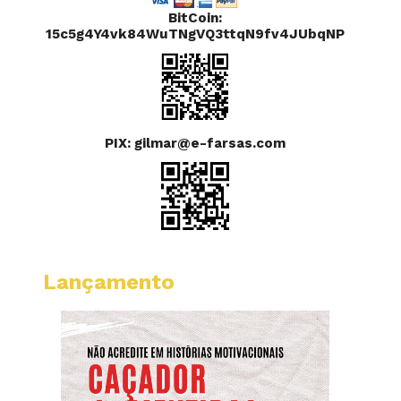
BitCoin:
15c5g4Y4vk84WuTNgVQ3ttqN9fv4JUbqNP
PIX: gilmar@e-farsas.com
Lançamento