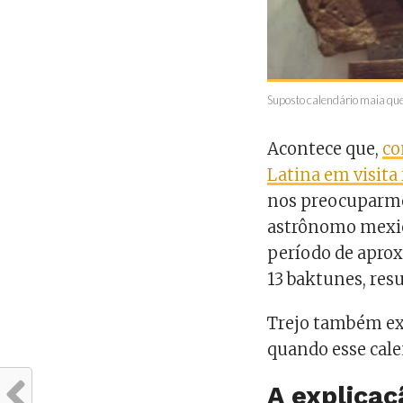
Suposto calendário maia que
Acontece que,
co
Latina em visita
nos preocuparmos
astrônomo mexi
período de aprox
13 baktunes, resu
Trejo também ex
quando esse calen
A explica