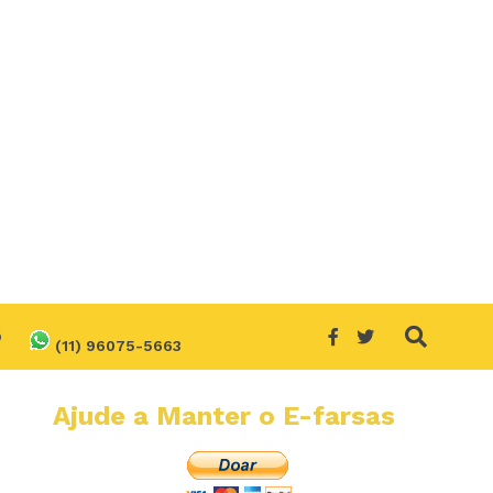
O
(11) 96075-5663
Ajude a Manter o E-farsas