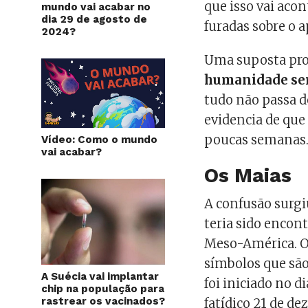
que isso vai aco
mundo vai acabar no
dia 29 de agosto de
furadas sobre o a
2024?
Uma suposta prof
humanidade ser
tudo não passa 
evidencia de que
poucas semanas
Vídeo: Como o mundo
vai acabar?
Os Maias
A confusão surg
teria sido encon
Meso-América. O 
símbolos que são 
A Suécia vai implantar
foi iniciado no di
chip na população para
rastrear os vacinados?
fatídico 21 de d