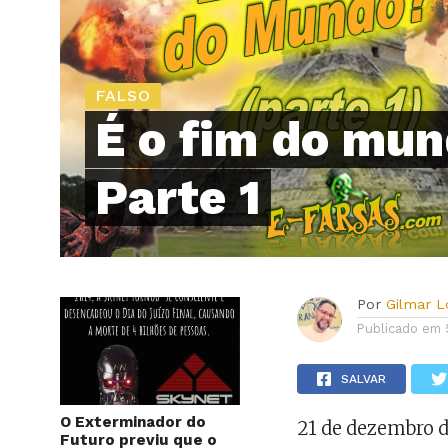
FALSO
É o fim do mu
Parte 1
Por
Gilmar 
Publicado em
SALVAR
O Exterminador do
21 de dezembro d
Futuro previu que o