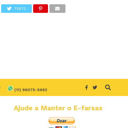
TEXTO
O
(11) 96075-5663
Ajude a Manter o E-farsas