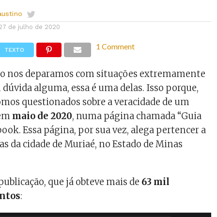
austino
27 de julho de 2020
1 Comment
TEXTO
do nos deparamos com situações extremamente
m dúvida alguma, essa é uma delas. Isso porque,
omos questionados sobre a veracidade de um
 em
maio de 2020
, numa página chamada “Guia
ook. Essa página, por sua vez, alega pertencer a
ias da cidade de Muriaé, no Estado de Minas
 publicação, que já obteve mais de
63 mil
ntos
: