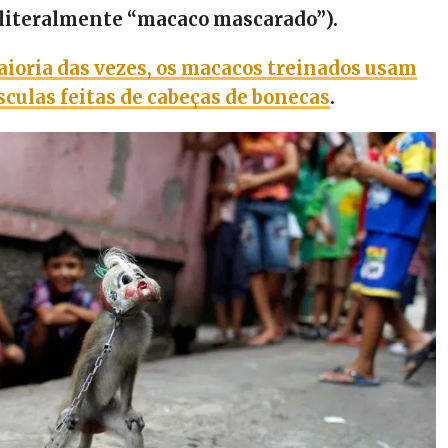
literalmente “macaco mascarado”).
ioria das vezes, os macacos treinados usam
ulas feitas de cabeças de bonecas
.