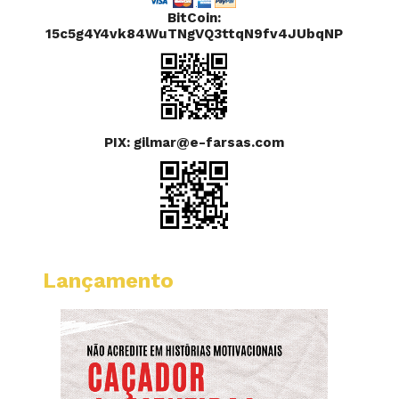
BitCoin:
15c5g4Y4vk84WuTNgVQ3ttqN9fv4JUbqNP
PIX: gilmar@e-farsas.com
Lançamento