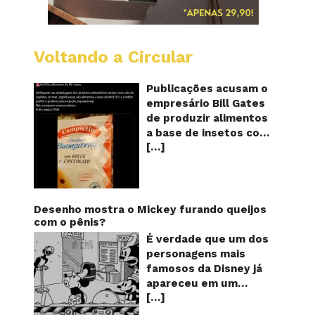
Voltando a Circular
Alimen
com
o
Publicações acusam o
selo
empresário Bill Gates
do
de produzir alimentos
sapinho
a base de insetos com
contém
[…]
grafite e grafeno com
insetos
grafite
o objetivo de reduzir a
e
população! Será
grafen
verdade? Vídeos e
textos com acusações
Desenho mostra o Mickey furando queijos
começaram a se
com o pênis?
espalhar nas redes
É verdade que um dos
sociais na segunda
personagens mais
quinzena de agosto de
famosos da Disney já
2024 e afirmam que as
apareceu em um
empresas do
[…]
desenho animado na
milionário norte-
TV furando queijos