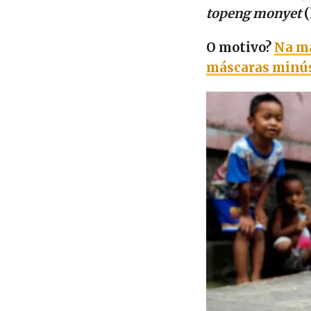
topeng monyet
(
O motivo?
Na ma
máscaras minúsc