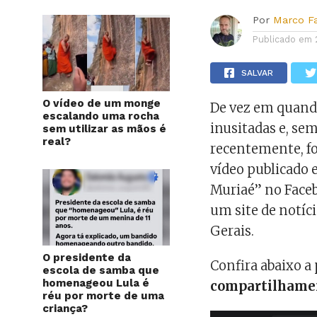
Por
Marco F
Publicado em
SALVAR
O vídeo de um monge
De vez em quan
escalando uma rocha
inusitadas e, se
sem utilizar as mãos é
real?
recentemente, f
vídeo publicado
Muriaé” no Faceb
um site de notíc
Gerais.
O presidente da
Confira abaixo a
escola de samba que
homenageou Lula é
compartilhame
réu por morte de uma
criança?