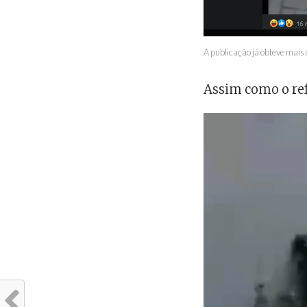
A publicação já obteve mais
Assim como o ref
Tocador
de
vídeo