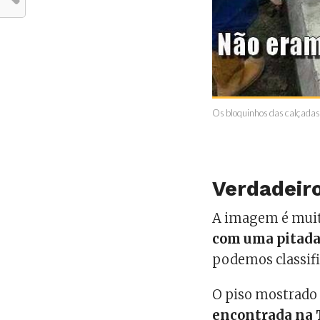
Os bloquinhos das calçadas 
Verdadeiro
A imagem é muit
com uma pitada
podemos classif
O piso mostrad
encontrada na 