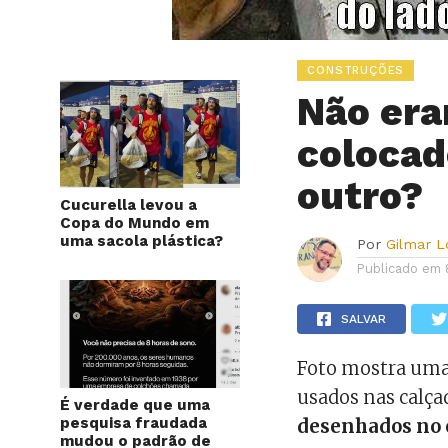
CONSTRUÇÕES
Não era
colocad
outro?
Cucurella levou a
Copa do Mundo em
uma sacola plástica?
Por
Gilmar 
Publicado em
SALVAR
Foto mostra uma 
usados nas calça
É verdade que uma
pesquisa fraudada
desenhados no 
mudou o padrão de