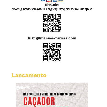
BitCoin:
15c5g4Y4vk84WuTNgVQ3ttqN9fv4JUbqNP
PIX: gilmar@e-farsas.com
Lançamento