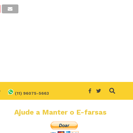
O
(11) 96075-5663
Ajude a Manter o E-farsas