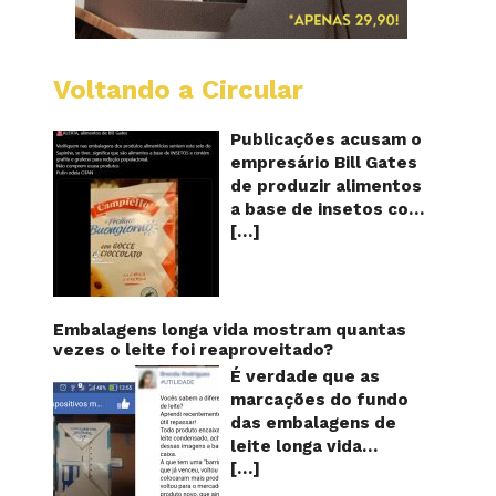
Voltando a Circular
Alimen
com
o
Publicações acusam o
selo
empresário Bill Gates
do
de produzir alimentos
sapinho
a base de insetos com
contém
[…]
grafite e grafeno com
insetos
grafite
o objetivo de reduzir a
e
população! Será
grafen
verdade? Vídeos e
textos com acusações
Embalagens longa vida mostram quantas
começaram a se
vezes o leite foi reaproveitado?
espalhar nas redes
É verdade que as
sociais na segunda
marcações do fundo
quinzena de agosto de
das embalagens de
2024 e afirmam que as
leite longa vida
empresas do
[…]
servem para mostrar
milionário norte-
quantas vezes o