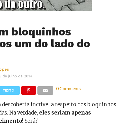
m bloquinhos
os um do lado do
Lopes
8 de julho de 2014
0 Comments
TEXTO
descoberta incrível a respeito dos bloquinhos
das: Na verdade,
eles seriam apenas
cimento!
Será?