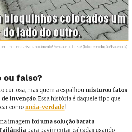
seriam apenas riscos no cimento! Verdade ou farsa? (foto: reprodução/Facebook)
 ou falso?
o curiosa, mas quem a espalhou
misturou fatos
 de invenção
. Essa história é daquele tipo que
icar como
meia-verdade
!
o na imagem
foi uma solução barata
Tailândia
para pavimentar calçadas usando