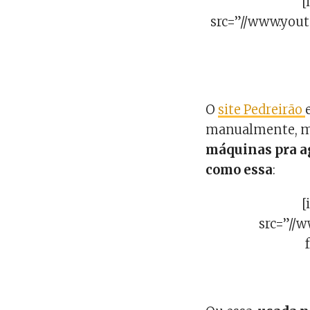
[
src=”//www.you
O
site Pedreirão
manualmente, ma
máquinas pra ag
como essa
:
[
src=”/