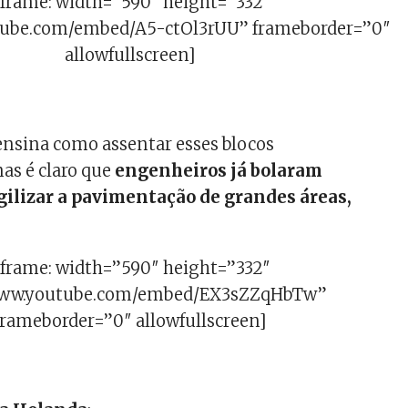
iframe: width=”590″ height=”332″
tube.com/embed/A5-ctOl3rUU” frameborder=”0″
allowfullscreen]
ensina como assentar esses blocos
s é claro que
engenheiros já bolaram
ilizar a pavimentação de grandes áreas,
iframe: width=”590″ height=”332″
/www.youtube.com/embed/EX3sZZqHbTw”
frameborder=”0″ allowfullscreen]