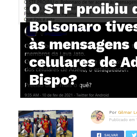
O STF proibiu 
Bolsonaro tive
às mensagens 
celulares de Ad
Bispo?
Por
Gilmar 
Publicado em
SALVAR