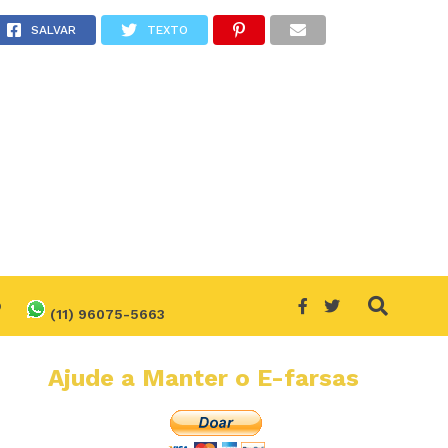
Bispo?
SALVAR
TEXTO
O
(11) 96075-5663
Ajude a Manter o E-farsas