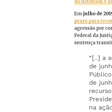
do notebook e d
Em
julho de 201
prazo para reco
agressão por con
Federal da Justi
sentença transi
“[..] a
de junh
Público
de jun
recurso
Preside
na açã