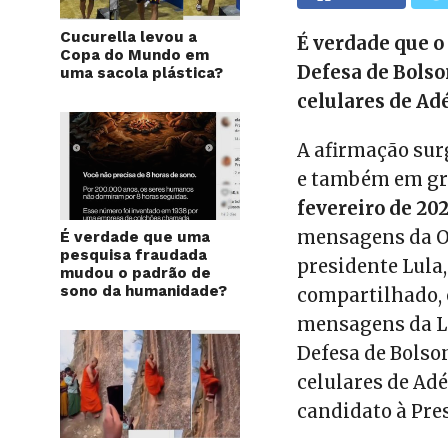
Cucurella levou a
É verdade que o
Copa do Mundo em
Defesa de Bolso
uma sacola plástica?
celulares de Ad
A afirmação surg
e também em gr
fevereiro de 20
mensagens da Op
É verdade que uma
pesquisa fraudada
presidente Lula,
mudou o padrão de
sono da humanidade?
compartilhado, 
mensagens da La
Defesa de Bolso
celulares de Ad
candidato à Pre