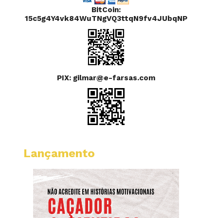
BitCoin:
15c5g4Y4vk84WuTNgVQ3ttqN9fv4JUbqNP
PIX: gilmar@e-farsas.com
Lançamento