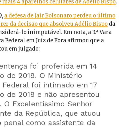
e mais 4 aparelhos celulares de Adélio Bispo
.
9
,
a defesa de Jair Bolsonaro perdeu o último
rrer da decisão que absolveu Adélio Bispo
da
siderá-lo inimputável. Em nota, a 3.ª Vara
ça Federal em Juiz de Fora afirmou que a
tou em julgado:
 sentença foi proferida em 14
o de 2019. O Ministério
 Federal foi intimado em 17
ho de 2019 e não apresentou
. O Excelentíssimo Senhor
nte da República, que atuou
o penal como assistente da