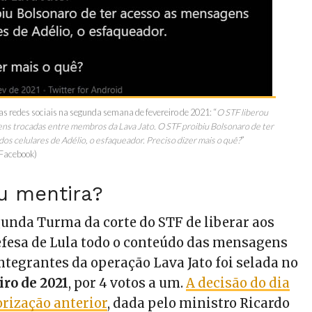
s redes sociais na segunda semana de fevereiro de 2021: “
O STF liberou
ens trocadas entre membros da Lava Jato. O STF proibiu Bolsonaro de ter
os celulares de Adélio, o esfaqueador. Preciso dizer mais o quê?
”
 Facebook)
u mentira?
gunda Turma da corte do STF de liberar aos
fesa de Lula todo o conteúdo das mensagens
ntegrantes da operação Lava Jato foi selada no
iro de 2021
, por 4 votos a um.
A decisão do dia
rização anterior
, dada pelo ministro Ricardo