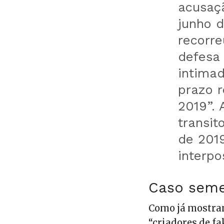
acusaç
junho 
recorre
defesa 
intimad
prazo r
2019”. 
transit
de 2019
interpo
Caso seme
Como já mostram
“criadores de f