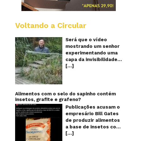
Voltando a Circular
A
China
mostro
Será que o vídeo
em
mostrando um senhor
vídeo
experimentando uma
a
capa da invisibilidade
nova
[…]
em um jardim é
capa
quântic
verdadeiro ou falso? O
da
vídeo surgiu nas redes
invisibi
sociais e em diversos
sites e blogs na
Alimentos com o selo do sapinho contém
segunda semana de
insetos, grafite e grafeno?
dezembro de 2017 e
Publicações acusam o
rapidamente ganhou
empresário Bill Gates
centenas de milhares
de produzir alimentos
de curtidas e de
a base de insetos com
compartilhamentos.
[…]
grafite e grafeno com
Nele podemos ver um
o objetivo de reduzir a