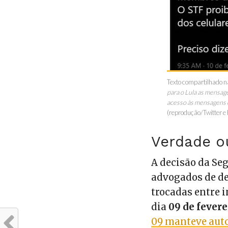
Texto compartilhado na
para o Lula as mensag
acesso às mensagens d
(reprodução/Twitter e
Verdade o
A decisão da Se
advogados de de
trocadas entre i
dia
09 de fevere
09 manteve auto