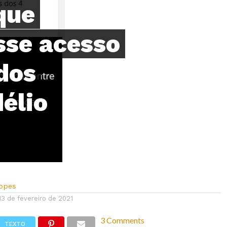
que
sse acesso
dos
élio
Lopes
13 de fevereiro de 2021
3 Comments
TEXTO