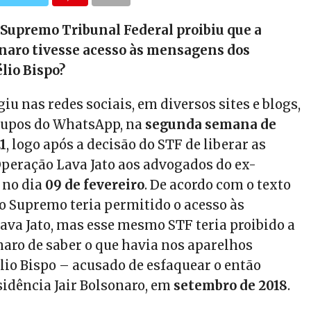
 Supremo Tribunal Federal proibiu que a
naro tivesse acesso às mensagens dos
élio Bispo?
iu nas redes sociais, em diversos sites e blogs,
upos do WhatsApp, na
segunda semana de
21
, logo após a decisão do STF de liberar as
eração Lava Jato aos advogados do ex-
 no dia
09 de fevereiro
. De acordo com o texto
o Supremo teria permitido o acesso às
va Jato, mas esse mesmo STF teria proibido a
naro de saber o que havia nos aparelhos
élio Bispo – acusado de esfaquear o então
sidência Jair Bolsonaro, em
setembro de 2018
.