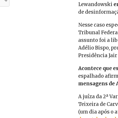
Lewandowski
e
de desinformaçã
Nesse caso espec
Tribunal Federa
assunto foi a li
Adélio Bispo, pr
Presidência Jair
Acontece que es
espalhado afirm
mensagens de A
A juíza da 2ª Va
Teixeira de Car
(um dia após o 