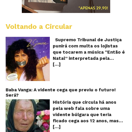
Voltando a Circular
S
pr
q
Supremo Tribunal de Justiça
Sh
punirá com multa os lojistas
d
que tocarem a música “Então é
Br
Natal” interpretada pela
t
[…]
cantora Simone! Será? De
“E
é
acordo com notícia publicada
Na
em diversos sites e blogs (e
amplamente divulgada nas
redes sociais), uma das
Baba Vanga: A vidente cega que previu o futuro!
Será?
canções mais populares do
Natal brasileiro estaria proibida
História que circula há anos
de ser executada nos
pela web fala sobre uma
Shoppings do país. Mas será
vidente búlgara que teria
que essa notícia é real ou mais
ficado cega aos 12 anos, mas
uma farsa da internet?
[…]
teria previsto o fim a