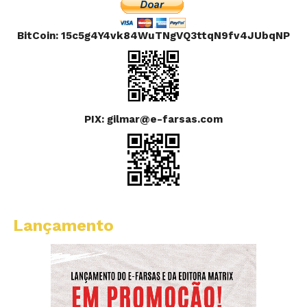
BitCoin: 15c5g4Y4vk84WuTNgVQ3ttqN9fv4JUbqNP
PIX: gilmar@e-farsas.com
Lançamento