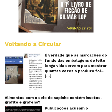
Voltando a Circular
E
lo
vi
É verdade que as marcações do
m
fundo das embalagens de leite
qu
longa vida servem para mostrar
v
quantas vezes o produto foi
o
[…]
reaproveitado? O alerta surgiu
le
fo
no dia 22 de novembro de 2018,
re
em uma conta no Facebook e
rapidamente se espalhou
também através de grupos no
Alimentos com o selo do sapinho contém insetos,
grafite e grafeno?
WhatsApp. De acordo com o
texto – que já havia sido
Publicações acusam o