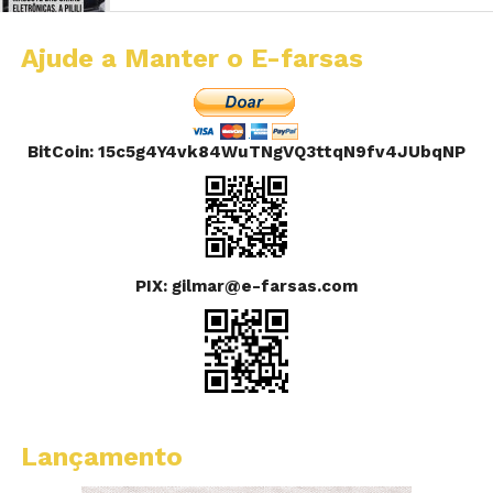
Ajude a Manter o E-farsas
BitCoin: 15c5g4Y4vk84WuTNgVQ3ttqN9fv4JUbqNP
PIX: gilmar@e-farsas.com
Lançamento