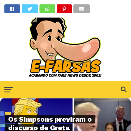
Os Simpsons previram o
discurso de Greta