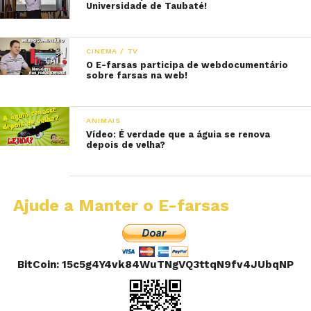
Universidade de Taubaté!
CINEMA / TV
O E-farsas participa de webdocumentário
sobre farsas na web!
ANIMAIS
Vídeo: É verdade que a águia se renova
depois de velha?
Ajude a Manter o E-farsas
BitCoin: 15c5g4Y4vk84WuTNgVQ3ttqN9fv4JUbqNP