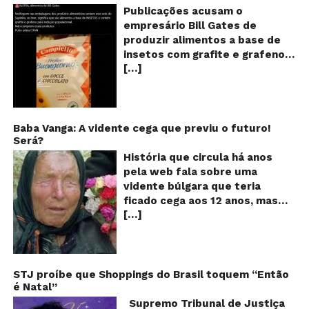
o
Publicações acusam o
se
empresário Bill Gates de
d
produzir alimentos a base de
sa
insetos com grafite e grafeno
c
[…]
com o objetivo de reduzir a
in
gr
população! Será verdade?
e
Vídeos e textos com
gr
acusações começaram a se
espalhar nas redes sociais na
Baba Vanga: A vidente cega que previu o futuro!
Será?
segunda quinzena de agosto de
2024 e afirmam que as
História que circula há anos
empresas do milionário norte-
pela web fala sobre uma
americano Bill Gates estariam
vidente búlgara que teria
fabricando alimentos a base de
ficado cega aos 12 anos, mas
insetos, e contaminados com
[…]
teria previsto o fim a
grafite e grafeno. Venenos que
humanidade! Será verdade?
ajudaria a dar prosseguimento
Baba Vanga, a mulher que
de um “plano global” da
previu o fim do mundo e do
redução populacional. O alerta
nosso futuro, morreu em 1996
STJ proíbe que Shoppings do Brasil toquem “Então
também explica que o selo com
é Natal”
aos 90 anos de idade, e teria
o desenho de um sapo denuncia
sido uma das grandes videntes
Supremo Tribunal de Justiça