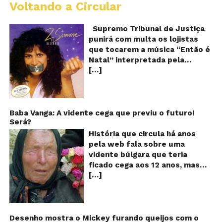
Voltando a Circular
S
pr
q
Supremo Tribunal de Justiça
Sh
punirá com multa os lojistas
d
que tocarem a música “Então é
Br
Natal” interpretada pela
t
[…]
cantora Simone! Será? De
“E
é
acordo com notícia publicada
Na
em diversos sites e blogs (e
amplamente divulgada nas
redes sociais), uma das
Baba Vanga: A vidente cega que previu o futuro!
Será?
canções mais populares do
Natal brasileiro estaria proibida
História que circula há anos
de ser executada nos
pela web fala sobre uma
Shoppings do país. Mas será
vidente búlgara que teria
que essa notícia é real ou mais
ficado cega aos 12 anos, mas
uma farsa da internet?
[…]
teria previsto o fim a
Verdadeira ou falsa? A música
humanidade! Será verdade?
“Então é Natal”, eternizada na
Baba Vanga, a mulher que
voz da cantora Simone, é uma
previu o fim do mundo e do
versão feita pelo compositor
nosso futuro, morreu em 1996
Desenho mostra o Mickey furando queijos com o