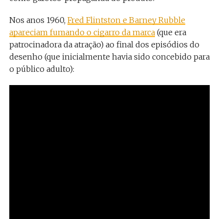
Nos anos 1960,
Fred Flintston e Barney Rubble
apareciam fumando o cigarro da marca
(que era
patrocinadora da atração) ao final dos episódios do
desenho (que inicialmente havia sido concebido para
o público adulto):