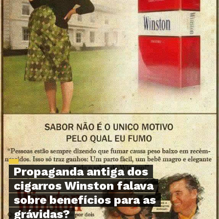
Propaganda antiga dos
cigarros Winston falava
sobre benefícios para as
grávidas?