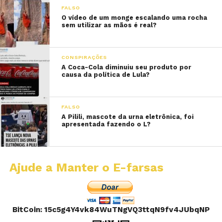
FALSO
O vídeo de um monge escalando uma rocha
sem utilizar as mãos é real?
CONSPIRAÇÕES
A Coca-Cola diminuiu seu produto por
causa da política de Lula?
FALSO
A Pilili, mascote da urna eletrônica, foi
apresentada fazendo o L?
Ajude a Manter o E-farsas
BitCoin: 15c5g4Y4vk84WuTNgVQ3ttqN9fv4JUbqNP