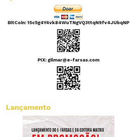
BitCoin: 15c5g4Y4vk84WuTNgVQ3ttqN9fv4JUbqNP
PIX: gilmar@e-farsas.com
Lançamento