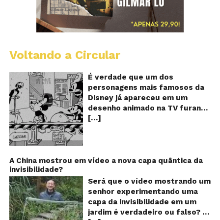
Voltando a Circular
D
m
o
É verdade que um dos
M
personagens mais famosos da
fu
Disney já apareceu em um
qu
desenho animado na TV furando
c
[…]
queijos com o seu pênis? O
o
pê
vídeo é compartilhado na forma
de um GIF animado e mostra
imagens de um episódio antigo
do desenho do personagem
A China mostrou em vídeo a nova capa quântica da
invisibilidade?
Mickey Mouse, dos
Estúdios Disney, usando uma
Será que o vídeo mostrando um
ferramenta um tanto quanto
senhor experimentando uma
inusitada para furar os queijos
capa da invisibilidade em um
em uma linha de produção de
jardim é verdadeiro ou falso? O