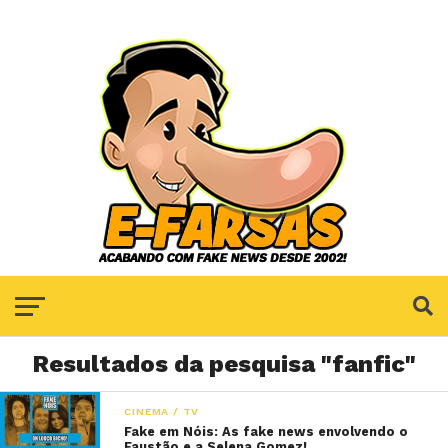
Resultados da pesquisa "fanfic"
CINEMA / TV
Fake em Nóis: As fake news envolvendo o
Faustão e a Selena Gomez!