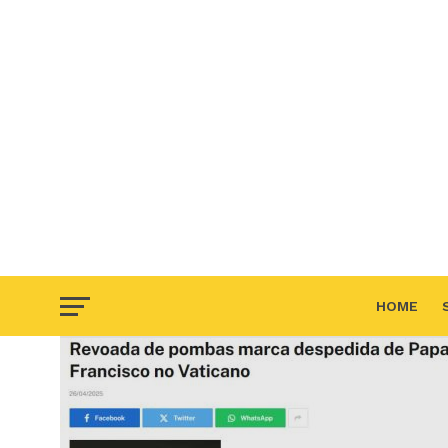
HOME
F.A.Q