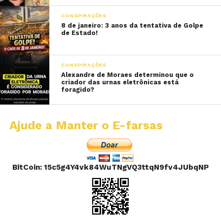
CONSPIRAÇÕES
8 de janeiro: 3 anos da tentativa de Golpe
de Estado!
CONSPIRAÇÕES
Alexandre de Moraes determinou que o
criador das urnas eletrônicas está
foragido?
Ajude a Manter o E-farsas
BitCoin: 15c5g4Y4vk84WuTNgVQ3ttqN9fv4JUbqNP