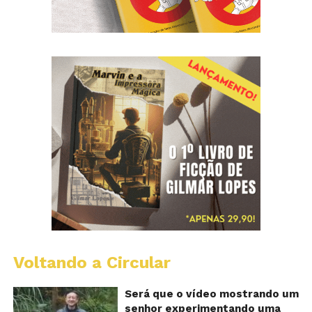
Voltando a Circular
A
Ch
m
Será que o vídeo mostrando um
e
senhor experimentando uma