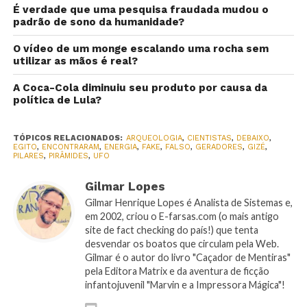
É verdade que uma pesquisa fraudada mudou o
padrão de sono da humanidade?
O vídeo de um monge escalando uma rocha sem
utilizar as mãos é real?
A Coca-Cola diminuiu seu produto por causa da
política de Lula?
TÓPICOS RELACIONADOS:
ARQUEOLOGIA
,
CIENTISTAS
,
DEBAIXO
,
EGITO
,
ENCONTRARAM
,
ENERGIA
,
FAKE
,
FALSO
,
GERADORES
,
GIZÉ
,
PILARES
,
PIRÂMIDES
,
UFO
Gilmar Lopes
Gilmar Henrique Lopes é Analista de Sistemas e,
em 2002, criou o E-farsas.com (o mais antigo
site de fact checking do país!) que tenta
desvendar os boatos que circulam pela Web.
Gilmar é o autor do livro "Caçador de Mentiras"
pela Editora Matrix e da aventura de ficção
infantojuvenil "Marvin e a Impressora Mágica"!