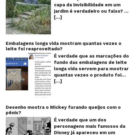
ví
capa da invisibilidade em um
a
jardim é verdadeiro ou falso? O
no
[…]
vídeo surgiu nas redes sociais e
ca
qu
em diversos sites e blogs na
d
segunda semana de dezembro
in
de 2017 e rapidamente ganhou
centenas de milhares de
Embalagens longa vida mostram quantas vezes o
leite foi reaproveitado?
curtidas e de
compartilhamentos. Nele
É verdade que as marcações do
podemos ver um senhor
fundo das embalagens de leite
exibindo o que parece ser uma
longa vida servem para mostrar
das maiores invenções dos
quantas vezes o produto foi
últimos tempos: Um tipo de
[…]
reaproveitado? O alerta surgiu
capa que torna o usuário
no dia 22 de novembro de 2018,
completamente invisível!
em uma conta no Facebook e
Inicialmente publicado por um
rapidamente se espalhou
usuário da rede social chinesa
também através de grupos no
Desenho mostra o Mickey furando queijos com o
Weibo, o filme de pouco mais
pênis?
WhatsApp. De acordo com o
de um minuto de duração já foi
texto – que já havia sido
É verdade que um dos
visto mais de 20 milhões de
compartilhado quase 100 mil
personagens mais famosos da
vezes e chegou até a ser
vezes em menos de 24 horas –
Disney já apareceu em um