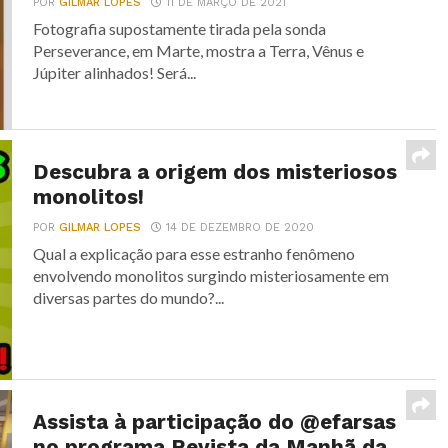
POR
GILMAR LOPES
11 DE MARÇO DE 2021
Fotografia supostamente tirada pela sonda
Perseverance, em Marte, mostra a Terra, Vênus e
Júpiter alinhados! Será...
Descubra a origem dos misteriosos
monolitos!
POR
GILMAR LOPES
14 DE DEZEMBRO DE 2020
Qual a explicação para esse estranho fenômeno
envolvendo monolitos surgindo misteriosamente em
diversas partes do mundo?...
Assista à participação do @efarsas
no programa Revista da Manhã da