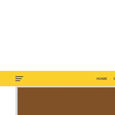
HOME
F.A.Q