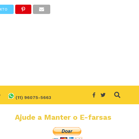
XTO
O
(11) 96075-5663
Ajude a Manter o E-farsas