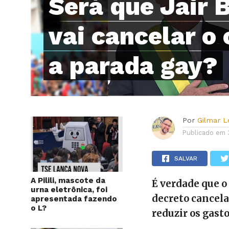
Será que Jair 
vai cancelar o 
a parada gay?
Por
Gilmar 
Publicado em
SALVAR
A Pilili, mascote da
É verdade que o
urna eletrônica, foi
decreto cancela
apresentada fazendo
o L?
reduzir os gast