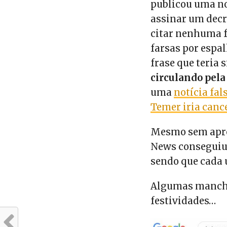
publicou uma no
assinar um decr
citar nenhuma fo
farsas por espa
frase que teria 
circulando pela
uma
notícia fa
Temer iria canc
Mesmo sem apres
News conseguiu 
sendo que cada 
Algumas manche
festividades…