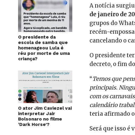
A notícia surgiu
de janeiro de 2
grupos do Whats
recém-empossado
O presidente da
cancelando o ca
escola de samba que
homenageou Lula é
réu por morte de uma
O presidente te
criança?
decreto, o fim d
“
Temos que pens
principais. Ning
com os carnavais
calendário trab
O ator Jim Caviezel vai
teria afirmado o
interpretar Jair
Bolsonaro no filme
‘Dark Horse’?
Será que isso é 