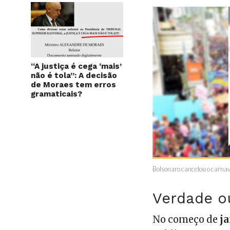
“A justiça é cega ‘mais’
não é tola”: A decisão
de Moraes tem erros
gramaticais?
Bolsonaro cancelou o carnav
Verdade o
No começo de
ja