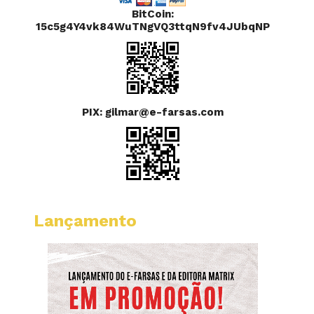
BitCoin:
15c5g4Y4vk84WuTNgVQ3ttqN9fv4JUbqNP
PIX: gilmar@e-farsas.com
Lançamento