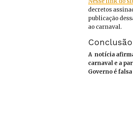
Nesse link do si
decretos assinad
publicação dess
ao carnaval.
Conclusão
A notícia afirm
carnaval e a pa
Governo é falsa