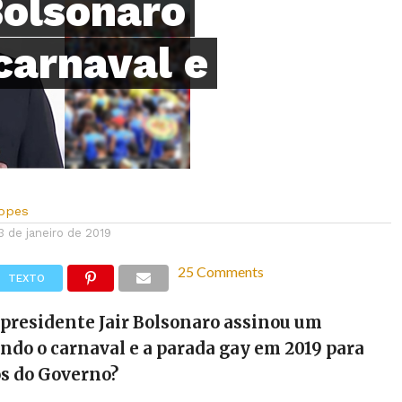
Bolsonaro
carnaval e
Lopes
3 de janeiro de 2019
25 Comments
TEXTO
 presidente Jair Bolsonaro assinou um
ndo o carnaval e a parada gay em 2019 para
os do Governo?