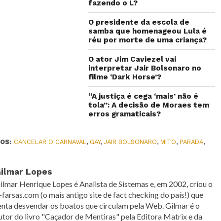
fazendo o L?
O presidente da escola de
samba que homenageou Lula é
réu por morte de uma criança?
O ator Jim Caviezel vai
interpretar Jair Bolsonaro no
filme ‘Dark Horse’?
“A justiça é cega ‘mais’ não é
tola”: A decisão de Moraes tem
erros gramaticais?
OS:
CANCELAR O CARNAVAL
,
GAY
,
JAIR BOLSONARO
,
MITO
,
PARADA
,
ilmar Lopes
ilmar Henrique Lopes é Analista de Sistemas e, em 2002, criou o
-farsas.com (o mais antigo site de fact checking do país!) que
enta desvendar os boatos que circulam pela Web. Gilmar é o
utor do livro "Caçador de Mentiras" pela Editora Matrix e da