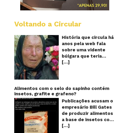
Voltando a Circular
Baba
Vanga:
A
História que circula há
vidente
anos pela web fala
cega
sobre uma vidente
que
búlgara que teria
previu
[…]
ficado cega aos 12
o
futuro!
anos, mas teria
Será?
previsto o fim a
humanidade! Será
verdade? Baba Vanga,
Alimentos com o selo do sapinho contém
a mulher que previu o
insetos, grafite e grafeno?
fim do mundo e do
Publicações acusam o
nosso futuro, morreu
empresário Bill Gates
em 1996 aos 90 anos
de produzir alimentos
de idade, e teria sido
a base de insetos com
uma das grandes
[…]
grafite e grafeno com
videntes do século XX.
o objetivo de reduzir a