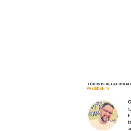
TÓPICOS RELACIONAD
PRESIDENTE
G
G
E
t
a