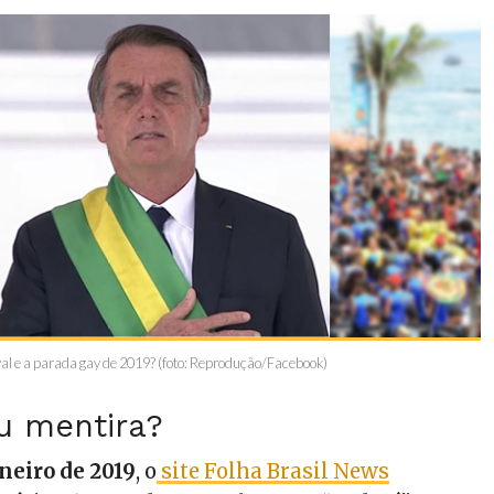
al e a parada gay de 2019? (foto: Reprodução/Facebook)
u mentira?
neiro de 2019
, o
site Folha Brasil News