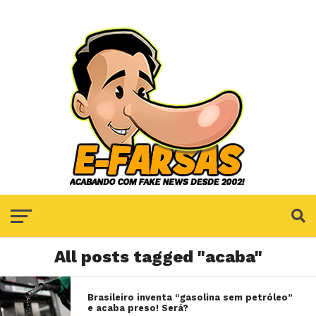
All posts tagged "acaba"
Brasileiro inventa “gasolina sem petróleo”
e acaba preso! Será?