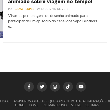
animado sobre viagem no tempo!
POR
GILMAR LOPES
19 DE MAIO DE 2016
Viramos personagens de desenho animado para
participar de um episódio do canal dos Sapo Brothers
e...
TIGOS
ASSINE NOSSO FEED E FIQUE POR DENTRO DAS ATUALIZAÇÕES D
HOME
HOME
RIOMAR BRUNO
SOBRE
ULTIMAS