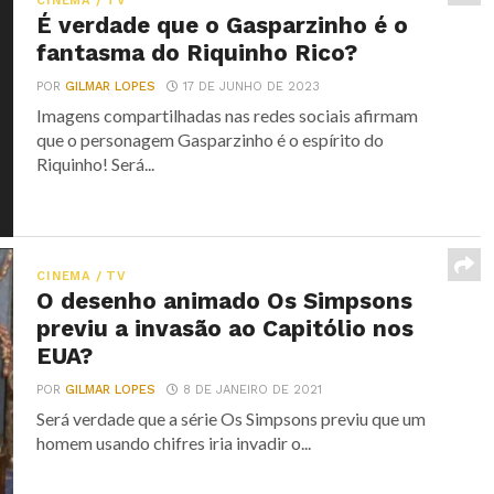
CINEMA / TV
É verdade que o Gasparzinho é o
fantasma do Riquinho Rico?
POR
GILMAR LOPES
17 DE JUNHO DE 2023
Imagens compartilhadas nas redes sociais afirmam
que o personagem Gasparzinho é o espírito do
Riquinho! Será...
CINEMA / TV
O desenho animado Os Simpsons
previu a invasão ao Capitólio nos
EUA?
POR
GILMAR LOPES
8 DE JANEIRO DE 2021
Será verdade que a série Os Simpsons previu que um
homem usando chifres iria invadir o...