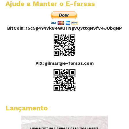
Ajude a Manter o E-farsas
BitCoin: 15c5g4Y4vk84WuTNgVQ3ttqN9fv4JUbqNP
PIX: gilmar@e-farsas.com
Lançamento