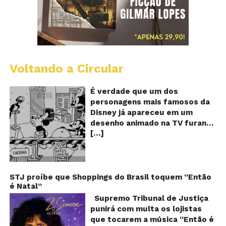
Voltando a Circular
D
m
o
É verdade que um dos
M
personagens mais famosos da
fu
Disney já apareceu em um
qu
desenho animado na TV furando
c
[…]
queijos com o seu pênis? O
o
pê
vídeo é compartilhado na forma
de um GIF animado e mostra
imagens de um episódio antigo
do desenho do personagem
STJ proíbe que Shoppings do Brasil toquem “Então
é Natal”
Mickey Mouse, dos
Estúdios Disney, usando uma
Supremo Tribunal de Justiça
ferramenta um tanto quanto
punirá com multa os lojistas
inusitada para furar os queijos
que tocarem a música “Então é