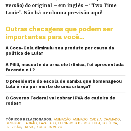
versão) do original – em inglês – “Two Time
Louie”. Não há nenhuma previsão aqui!
Outras checagens que podem ser
importantes para você...
A Coca-Cola diminuiu seu produto por causa da
política de Lula?
A Pilili, mascote da urna eletrônica, foi apresentada
fazendo o L?
O presidente da escola de samba que homenageou
Lula é réu por morte de uma criança?
O Governo Federal vai cobrar IPVA de cadeira de
rodas?
TÓPICOS RELACIONADOS:
ANIMAÇÃO
,
ANIMADO
,
CADEIA
,
CHAMADO
,
DESENHO
,
LADRÃO
,
LAVA JATO
,
LUIZINHO 9 DEDOS
,
LULA
,
POLÍTICA
,
PREVISÃO
,
PREVIU
,
XODÓ DA VOVÓ