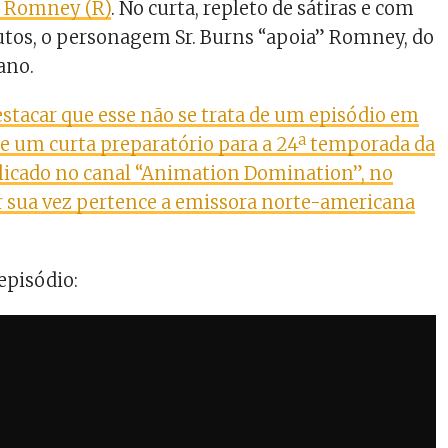
t Romney (R)
. No curta, repleto de sátiras e com
tos, o personagem Sr. Burns “apoia” Romney, do
ano.
estacar que esse não se trata de um episódio em
de um curta preparatório para a 24ª temporada da
ublicado no canal “Animation Domination”, no
r sua vez pertence a emissora norte-americana
episódio: