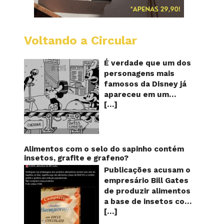
Voltando a Circular
Desenh
mostra
o
É verdade que um dos
Mickey
personagens mais
furand
famosos da Disney já
queijos
apareceu em um
com
[…]
desenho animado na
o
pênis?
TV furando queijos
com o seu pênis? O
vídeo é compartilhado
na forma de um GIF
Alimentos com o selo do sapinho contém
animado e mostra
insetos, grafite e grafeno?
imagens de um
Publicações acusam o
episódio antigo do
empresário Bill Gates
desenho do
de produzir alimentos
personagem Mickey
a base de insetos com
Mouse, dos
[…]
grafite e grafeno com
Estúdios Disney,
o objetivo de reduzir a