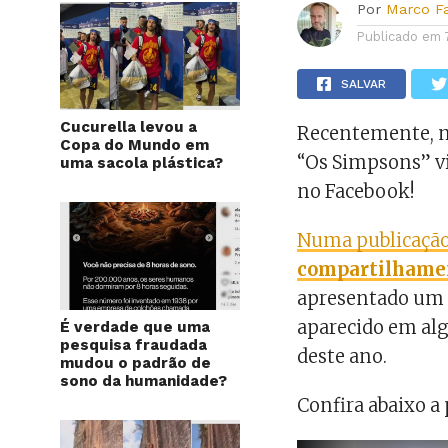
Por
Marco F
Publicado em
SALVAR
Cucurella levou a
Recentemente, m
Copa do Mundo em
“Os Simpsons” vi
uma sacola plástica?
no Facebook!
Numa publicação
compartilhame
apresentado um 
aparecido em alg
É verdade que uma
pesquisa fraudada
deste ano.
mudou o padrão de
sono da humanidade?
Confira abaixo a 