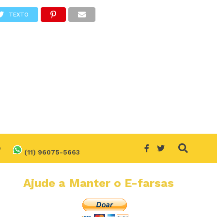
TEXTO
O
(11) 96075-5663
Ajude a Manter o E-farsas