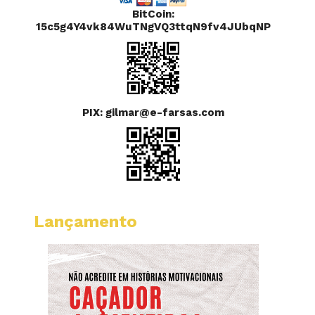
BitCoin:
15c5g4Y4vk84WuTNgVQ3ttqN9fv4JUbqNP
PIX: gilmar@e-farsas.com
Lançamento