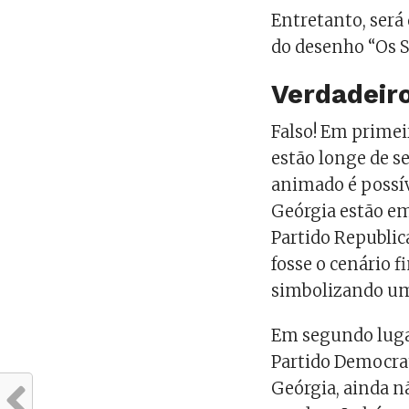
Entretanto, será
do desenho “Os S
Verdadeiro
Falso! Em prime
estão longe de s
animado é possív
Geórgia estão em
Partido Republi
fosse o cenário f
simbolizando um
Em segundo lugar
Partido Democrat
Geórgia, ainda n