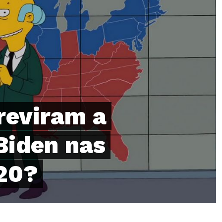
reviram a
 Biden nas
020?