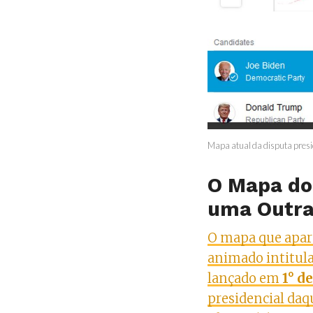
Mapa atual da disputa presi
O Mapa do
uma Outra
O mapa que apar
animado intitula
lançado em
1° d
presidencial daq