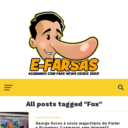
All posts tagged "Fox"
CONSPIRAÇÕES
George Soros é sócio majoritário do Parler
e ficaremos 3 semanas sem internet?