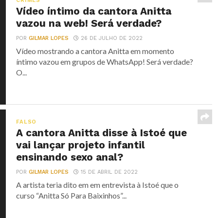
CRIMES
Vídeo íntimo da cantora Anitta
vazou na web! Será verdade?
POR
GILMAR LOPES
26 DE JULHO DE 2022
Vídeo mostrando a cantora Anitta em momento
íntimo vazou em grupos de WhatsApp! Será verdade?
O...
FALSO
A cantora Anitta disse à Istoé que
vai lançar projeto infantil
ensinando sexo anal?
POR
GILMAR LOPES
15 DE ABRIL DE 2022
A artista teria dito em em entrevista à Istoé que o
curso “Anitta Só Para Baixinhos”...