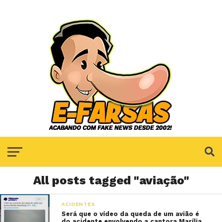
All posts tagged "aviação"
ACIDENTES
Será que o vídeo da queda de um avião é
do acidente envolvendo a cantora Marília