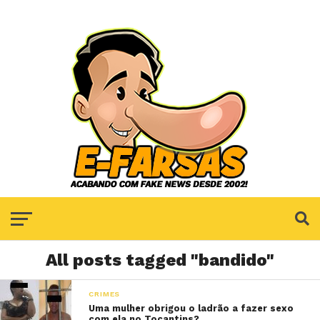
All posts tagged "bandido"
CRIMES
Uma mulher obrigou o ladrão a fazer sexo
com ela no Tocantins?