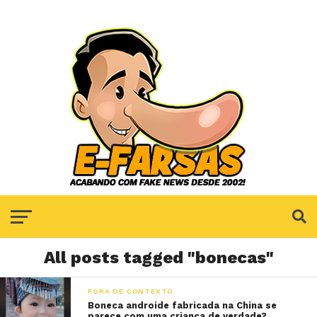
All posts tagged "bonecas"
FORA DE CONTEXTO
Boneca androide fabricada na China se
parece com uma criança de verdade?