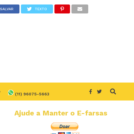
SALVAR
TEXTO
O
(11) 96075-5663
Ajude a Manter o E-farsas