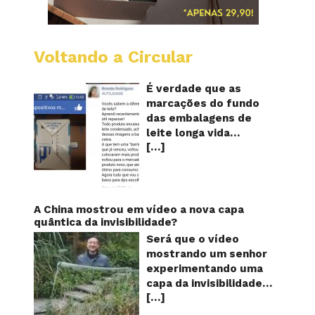
Voltando a Circular
Embala
longa
vida
É verdade que as
mostr
marcações do fundo
quanta
das embalagens de
vezes
leite longa vida
o
[…]
servem para mostrar
leite
foi
quantas vezes o
reapro
produto foi
reaproveitado? O
alerta surgiu no dia 22
A China mostrou em vídeo a nova capa
de novembro de 2018,
quântica da invisibilidade?
em uma conta no
Será que o vídeo
Facebook e
mostrando um senhor
rapidamente se
experimentando uma
espalhou também
capa da invisibilidade
através de grupos no
[…]
em um jardim é
WhatsApp. De acordo
verdadeiro ou falso? O