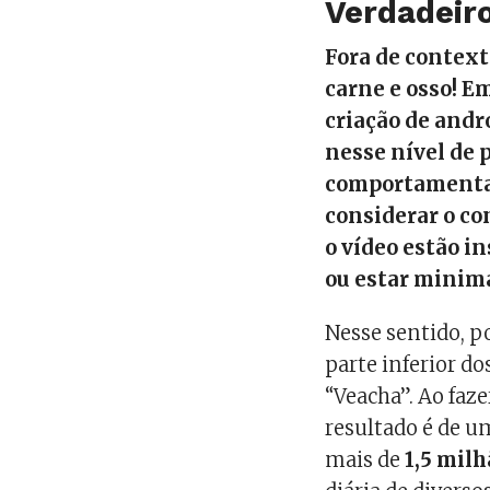
Verdadeiro
Fora de context
carne e osso! 
criação de andr
nesse nível de 
comportamental.
considerar o co
o vídeo estão i
ou estar minim
Nesse sentido, p
parte inferior d
“Veacha”. Ao faz
resultado é de 
mais de
1,5 mil