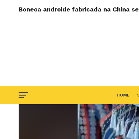
Boneca androide fabricada na China s
HOME
F.A.Q