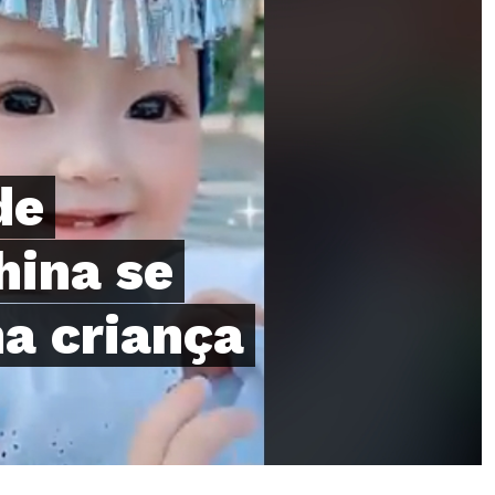
de
hina se
a criança