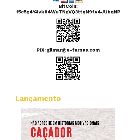
BitCoin:
15c5g4Y4vk84WuTNgVQ3ttqN9fv4JUbqNP
PIX: gilmar@e-farsas.com
Lançamento