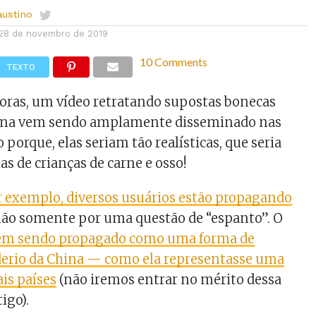
austino
28 de novembro de 2019
10 Comments
TEXTO
oras, um vídeo retratando supostas bonecas
hina vem sendo amplamente disseminado nas
o porque, elas seriam tão realísticas, que seria
las de crianças de carne e osso!
r exemplo, diversos usuários estão propagando
não somente por uma questão de “espanto”. O
em sendo propagado como uma forma de
derio da China — como ela representasse uma
is países
(não iremos entrar no mérito dessa
igo).