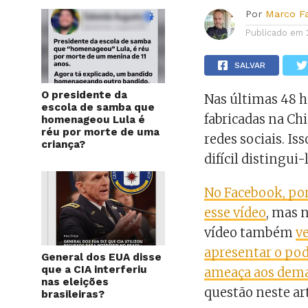
Por
Marco F
Publicado em
SALVAR
O presidente da
Nas últimas 48 h
escola de samba que
fabricadas na C
homenageou Lula é
réu por morte de uma
redes sociais. Iss
criança?
difícil distingui-
No Facebook, po
esse vídeo
, mas 
vídeo também
v
apresentar o po
General dos EUA disse
que a CIA interferiu
ameaça aos dema
nas eleições
questão neste art
brasileiras?