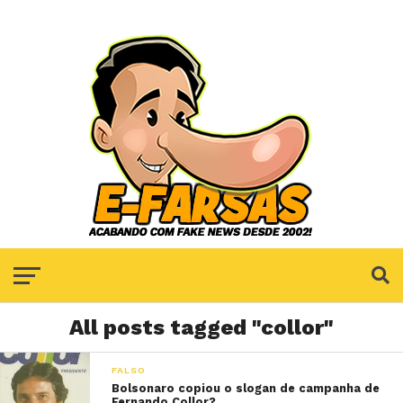
All posts tagged "collor"
FALSO
Bolsonaro copiou o slogan de campanha de
Fernando Collor?