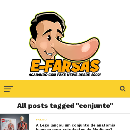
All posts tagged "conjunto"
FALSO
A Lego lançou um conjunto de anatomia
humana para estudantes de Medicina?