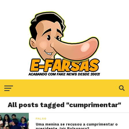
All posts tagged "cumprimentar"
FALSO
Uma menina se recusou a cumprimentar o
presidente Jair Bolsonaro?