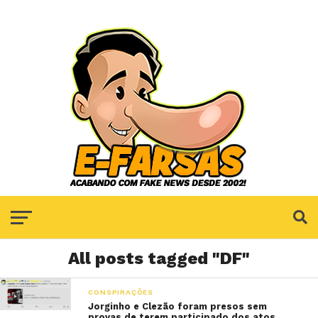
All posts tagged "DF"
CONSPIRAÇÕES
Jorginho e Clezão foram presos sem
provas de terem participado dos atos