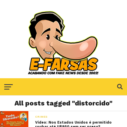
All posts tagged "distorcido"
CRIMES
Vídeo: Nos Estados Unidos é permitido
roubar até U$950 sem ser preso?