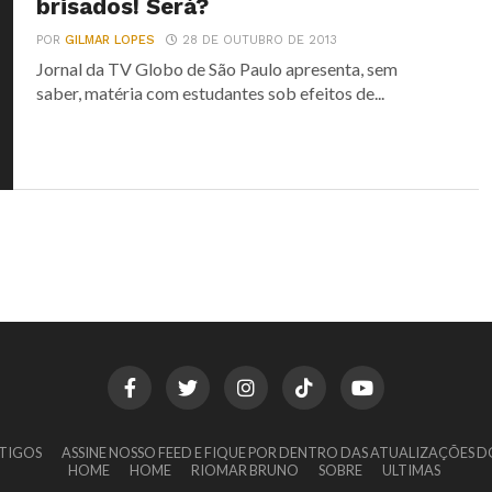
brisados! Será?
POR
GILMAR LOPES
28 DE OUTUBRO DE 2013
Jornal da TV Globo de São Paulo apresenta, sem
saber, matéria com estudantes sob efeitos de...
TIGOS
ASSINE NOSSO FEED E FIQUE POR DENTRO DAS ATUALIZAÇÕES D
HOME
HOME
RIOMAR BRUNO
SOBRE
ULTIMAS