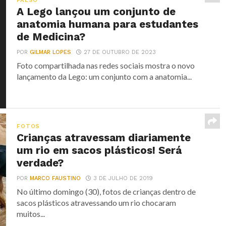
FALSO
A Lego lançou um conjunto de
anatomia humana para estudantes
de Medicina?
POR
GILMAR LOPES
27 DE OUTUBRO DE 2023
Foto compartilhada nas redes sociais mostra o novo
lançamento da Lego: um conjunto com a anatomia...
FOTOS
Crianças atravessam diariamente
um rio em sacos plásticos! Será
verdade?
POR
MARCO FAUSTINO
3 DE JULHO DE 2019
No último domingo (30), fotos de crianças dentro de
sacos plásticos atravessando um rio chocaram
muitos...