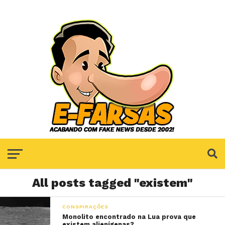
All posts tagged "existem"
CONSPIRAÇÕES
Monolito encontrado na Lua prova que
existem alienígenas?