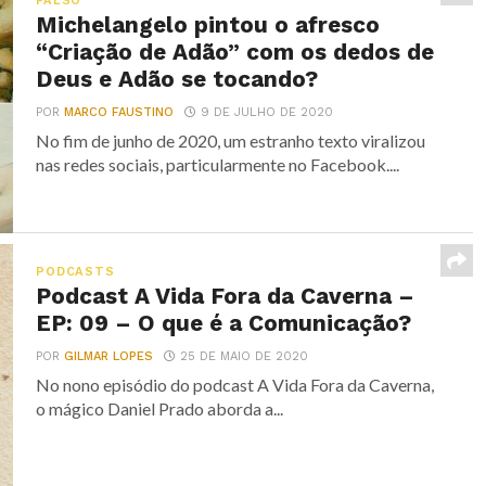
FALSO
Michelangelo pintou o afresco
“Criação de Adão” com os dedos de
Deus e Adão se tocando?
POR
MARCO FAUSTINO
9 DE JULHO DE 2020
No fim de junho de 2020, um estranho texto viralizou
nas redes sociais, particularmente no Facebook....
PODCASTS
Podcast A Vida Fora da Caverna –
EP: 09 – O que é a Comunicação?
POR
GILMAR LOPES
25 DE MAIO DE 2020
No nono episódio do podcast A Vida Fora da Caverna,
o mágico Daniel Prado aborda a...