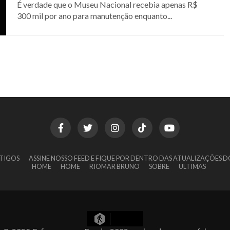
É verdade que o Museu Nacional recebia apenas R$
300 mil por ano para manutenção enquanto...
TIGOS
ASSINE NOSSO FEED E FIQUE POR DENTRO DAS ATUALIZAÇÕES D
HOME
HOME
RIOMAR BRUNO
SOBRE
ULTIMAS
5